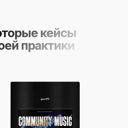
оторые кейсы
оей практики