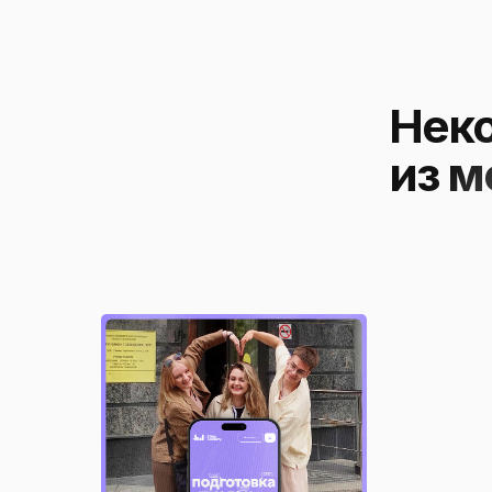
Нек
из м