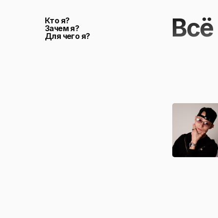
Всё
Кто я?
Зачем я?
Для чего я?