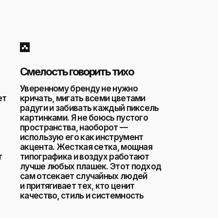
Смелость говорить тихо
Уверенному бренду не нужно
ет
кричать, мигать всеми цветами
радуги и забивать каждый пиксель
картинками. Я не боюсь пустого
пространства, наоборот —
использую его как инструмент
акцента. Жесткая сетка, мощная
т
типографика и воздух работают
лучше любых плашек. Этот подход
сам отсекает случайных людей
и притягивает тех, кто ценит
качество, стиль и системность