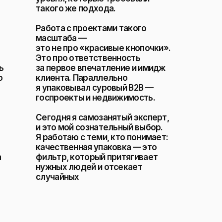
такого же подхода.
Работа с проектами такого
масштаба —
это не про «красивые кнопочки».
Это про ответственность
ь
за первое впечатление и имидж
о
клиента. Параллельно
я упаковывал суровый B2B —
госпроекты и недвижимость.
Сегодня я самозанятый эксперт,
и это мой сознательный выбор.
Я работаю с теми, кто понимает:
качественная упаковка — это
а
фильтр, который притягивает
нужных людей и отсекает
случайных