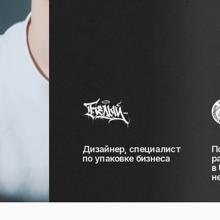
Дизайнер, специалист
П
по упаковке бизнеса
р
в
н