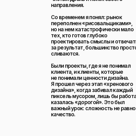
направления.
Со временем я понял: рынок
переполнен «рисовальщиками»,
но на нем катастрофически мало
тех, кто готов глубоко
проектировать смыслы и отвечат
за результат, большинство прост
сливаются.
Были проекты, где я не понимал
клиента, и клиенты, которые
не понимали ценности дизайна.
Я прошел через этап «хренового
дизайна», когда забивал каждый
пиксель мусором, лишь бы работ
казалась «дорогой». Это был
важный урок: сложность не равно
качество.