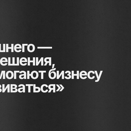
шнего —
ешения,
могают бизнесу
виваться»