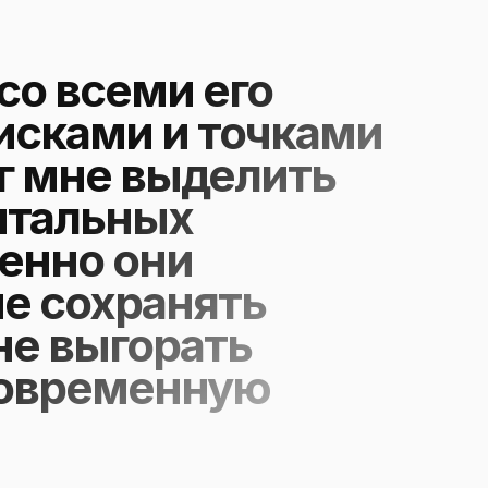
со всеми его
исками и точками
г мне выделить
нтальных
енно они
е сохранять
не выгорать
современную